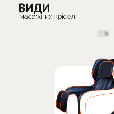
ВИДИ
масажних крісел